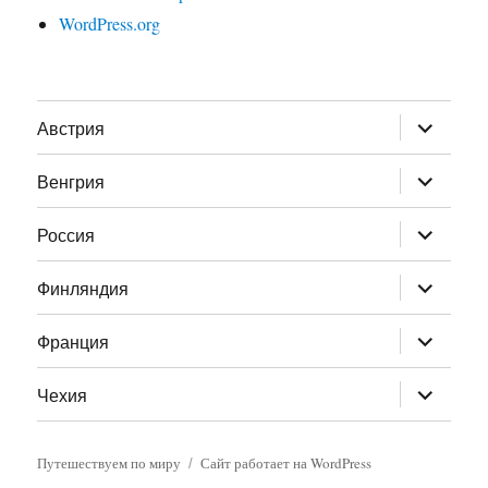
WordPress.org
раскрыт
Австрия
дочернее
меню
раскрыт
Венгрия
дочернее
меню
раскрыт
Россия
дочернее
меню
раскрыт
Финляндия
дочернее
меню
раскрыт
Франция
дочернее
меню
раскрыт
Чехия
дочернее
меню
Путешествуем по миру
Сайт работает на WordPress