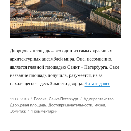
Дворцовая площадь – это один из самых красивых
архитектурных ансамблей мира. Она, несомненно,
является главной площадью Санкт – Петербурга. Свое
название площадь получила, разумеется, из-за
находящегося здесь Зимнего дворца.
Читать далее
«Дворцов
Опубликовано
11.08.2018
Рубрики
Россия
,
Санкт-Петербург
Метки
Адмиралтейство
,
Дворцовая площадь
,
Достопримечательности
,
музеи
,
Эрмитаж
1 комментарий
к
записи
Дворцовая
площадь