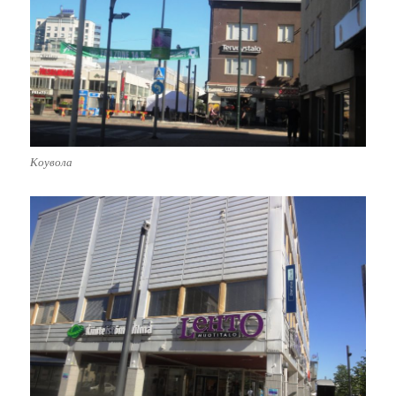
Коувола