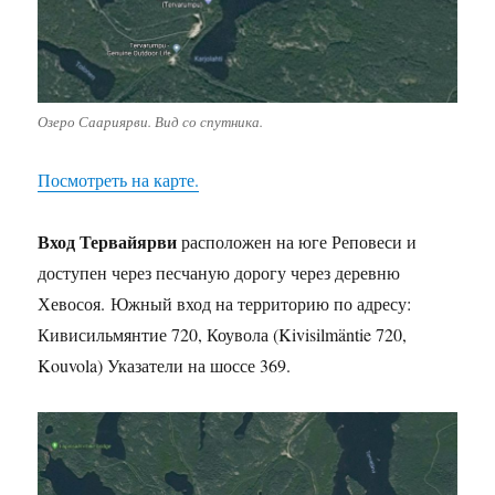
Озеро Саариярви. Вид со спутника.
Посмотреть на карте.
Вход Тервайярви
расположен на юге Реповеси и
доступен через песчаную дорогу через деревню
Хевосоя. Южный вход на территорию по адресу:
Кивисильмянтие 720, Коувола (Kivisilmäntie 720,
Kouvola) Указатели на шоссе 369.